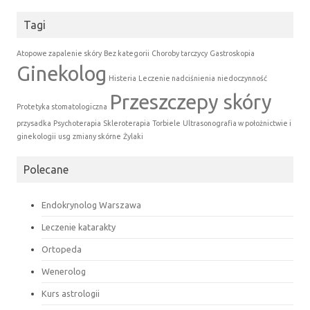
Tagi
Atopowe zapalenie skóry
Bez kategorii
Choroby tarczycy
Gastroskopia
Ginekolog
Histeria
Leczenie nadciśnienia
niedoczynność
Przeszczepy skóry
Protetyka stomatologiczna
przysadka
Psychoterapia
Skleroterapia
Torbiele
Ultrasonografia w położnictwie i
ginekologii
usg
zmiany skórne
Żylaki
Polecane
Endokrynolog Warszawa
Leczenie katarakty
Ortopeda
Wenerolog
Kurs astrologii