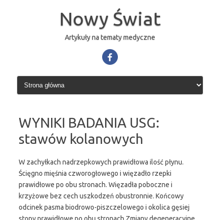
Przejdź
do
Nowy Świat
treści
Artykuły na tematy medyczne
WYNIKI BADANIA USG:
stawów kolanowych
W zachyłkach nadrzepkowych prawidłowa ilość płynu.
Ścięgno mięśnia czworogłowego i więzadło rzepki
prawidłowe po obu stronach. Więzadła poboczne i
krzyżowe bez cech uszkodzeń obustronnie. Końcowy
odcinek pasma biodrowo-piszczelowego i okolica gęsiej
stopy prawidłowe po obu stronach Zmiany degeneracyjne