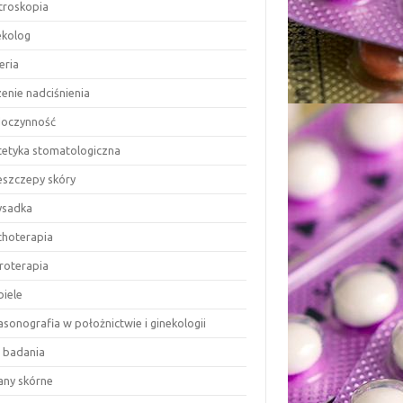
troskopia
ekolog
eria
enie nadciśnienia
doczynność
tetyka stomatologiczna
eszczepy skóry
ysadka
choterapia
eroterapia
biele
asonografia w położnictwie i ginekologii
 badania
any skórne