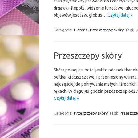
stan psychiczny prowadzi do rzeczywistych 
drgawki, ślepota, widzenie lunetowe, głuch
objawów jest tzw. globus…
Czytaj dalej »
Kategoria:
Histeria
Przeszczepy skóry
Tagi:
H
Przeszczepy skóry
Skóra pełnej grubości jest to odcinek tkane
od tkanki tłuszczowej i przeniesiony w inn
najczęściej do pokrywania małych i średnic
rękach. W ciągu 48 godzin przeszczep odży
Czytaj dalej »
Kategoria:
Przeszczepy skóry
Tagi:
Przeszcze