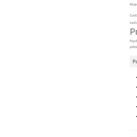
Atop
Gast
nadc
P
Psyc
poło
P