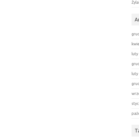
Żyla
A
gru
kwi
luty
gru
luty
gru
wrz
sty
paź
T