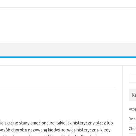
Szuk
K
Ato
Bez 
e skrajne stany emocjonalne, takie jak histeryczny płacz lub
Cho
sposób chorobę nazywaną kiedyś nerwicą histeryczną, kiedy