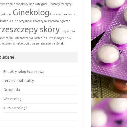
owe zapalenie skóry
Bez kategorii
Choroby tarczycy
Ginekolog
roskopia
Histeria
Leczenie
iśnienia
niedoczynność
Protetyka stomatologiczna
rzeszczepy skóry
przysadka
hoterapia
Skleroterapia
Torbiele
Ultrasonografia w
żnictwie i ginekologii
usg
zmiany skórne
Żylaki
olecane
Endokrynolog Warszawa
Leczenie katarakty
Ortopeda
Wenerolog
Kurs astrologii