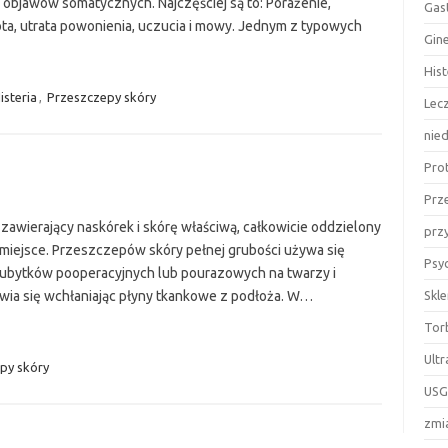
objawów somatycznych. Najczęściej są to: Porażenie,
Gas
ota, utrata powonienia, uczucia i mowy. Jednym z typowych
Gin
Hist
isteria
,
Przeszczepy skóry
Lecz
nie
Pro
Prz
k zawierający naskórek i skórę właściwą, całkowicie oddzielony
prz
e miejsce. Przeszczepów skóry pełnej grubości używa się
Psy
h ubytków pooperacyjnych lub pourazowych na twarzy i
wia się wchłaniając płyny tkankowe z podłoża. W…
Skl
Tor
Ultr
py skóry
USG
zmi